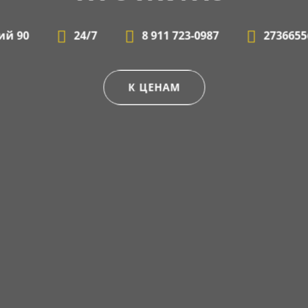
ий 90
24/7
8 911 723-0987
2736655
К ЦЕНАМ